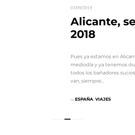
03/09/2018
Alicante, 
2018
Pues ya estamos en Alican
mediodía y ya tenemos dun
todos los bañadores sucios
van, siempre…
in
ESPAÑA
,
VIAJES