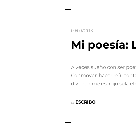
09/09/2018
Mi poesía: 
A veces sueño con ser poeta
Conmover, hacer reír, conta
divierto, me estrujo sola e
in
ESCRIBO