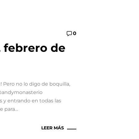
0
 febrero de
Pero no lo digo de boquilla,
a @andymonasterio
s y entrando en todas las
ue para…
LEER MÁS