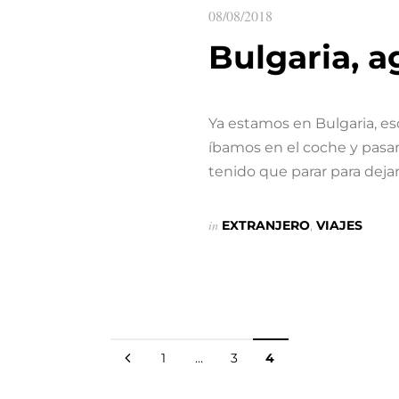
08/08/2018
Bulgaria, a
Ya estamos en Bulgaria, es
íbamos en el coche y pasa
tenido que parar para dejar
in
EXTRANJERO
,
VIAJES
1
…
3
4