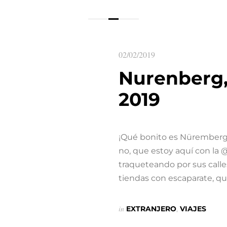
02/02/2019
Nurenberg,
2019
¡Qué bonito es Nüremberg! 
no, que estoy aquí con l
traqueteando por sus calle
tiendas con escaparate, q
in
EXTRANJERO
,
VIAJES