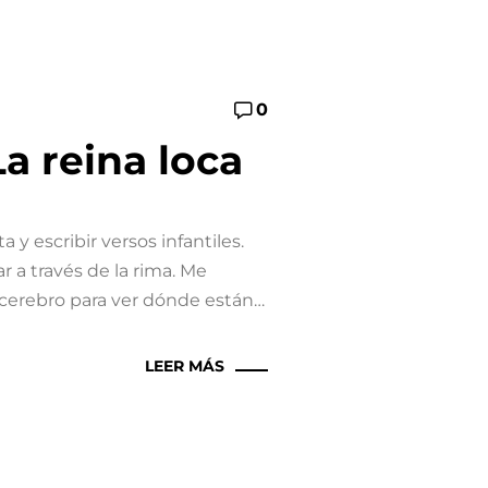
0
La reina loca
 y escribir versos infantiles.
r a través de la rima. Me
l cerebro para ver dónde están…
LEER MÁS