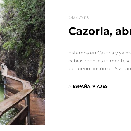
24/04/2019
Cazorla, abr
Estamos en Cazorla y ya me
cabras montés (o montesas
pequeño rincón de Ssspañ
in
ESPAÑA
,
VIAJES