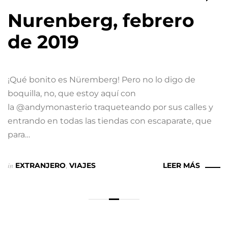
Nurenberg, febrero
de 2019
¡Qué bonito es Nüremberg! Pero no lo digo de
boquilla, no, que estoy aquí con
la @andymonasterio traqueteando por sus calles y
entrando en todas las tiendas con escaparate, que
para…
in
EXTRANJERO
,
VIAJES
LEER MÁS