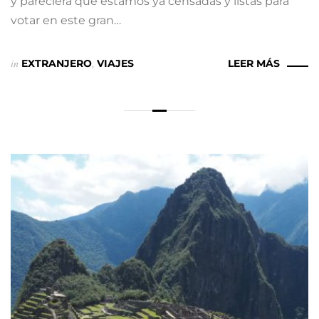
y pareciera que estamos ya censadas y listas para
votar en este gran…
in
EXTRANJERO
,
VIAJES
LEER MÁS