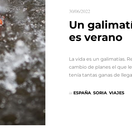
30/06/2022
Un galimatí
es verano
La vida es un galimatías. 
cambio de planes el que le
tenía tantas ganas de llega
in
ESPAÑA
,
SORIA
,
VIAJES