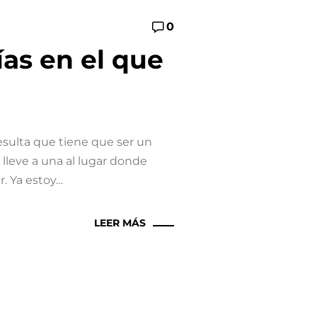
0
as en el que
Resulta que tiene que ser un
 lleve a una al lugar donde
r. Ya estoy…
LEER MÁS