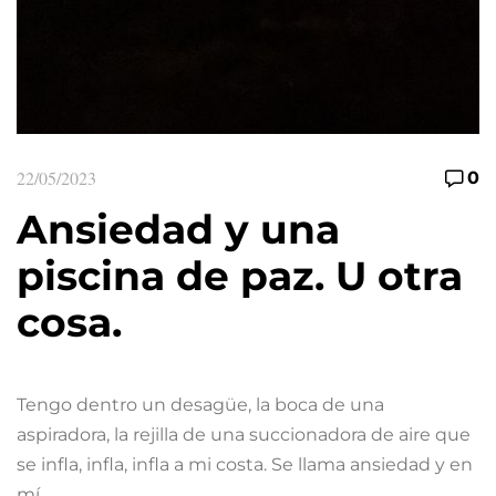
22/05/2023
0
Ansiedad y una
piscina de paz. U otra
cosa.
Tengo dentro un desagüe, la boca de una
aspiradora, la rejilla de una succionadora de aire que
se infla, infla, infla a mi costa. Se llama ansiedad y en
mí…