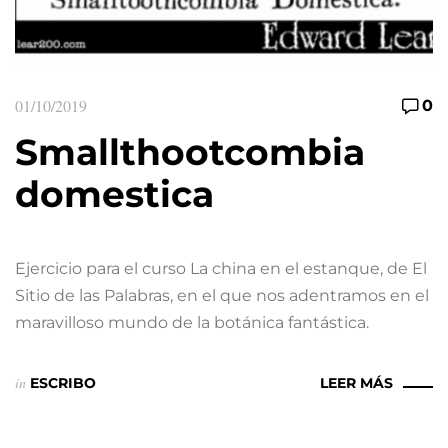
01/10/2019
0
Smallthootcombia
domestica
Ejercicio para el curso La china en el estanque, de El
Sitio de las Palabras, en el que nos adentramos en el
maravilloso mundo de la botánica fantástica.
in
ESCRIBO
LEER MÁS