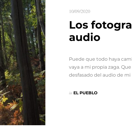
10/09/2020
Los fotogra
audio
Puede que todo haya cambi
vaya a mi propia zaga. Que
desfasado del audio de mi 
in
EL PUEBLO