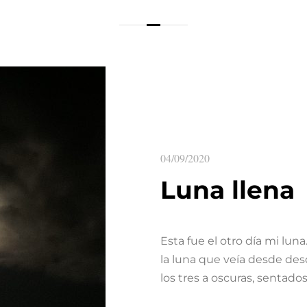
04/09/2020
Luna llena
Esta fue el otro día mi lun
la luna que veía desde des
los tres a oscuras, sentados