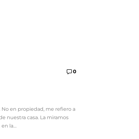
0
a. No en propiedad, me refiero a
de nuestra casa. La miramos
 en la…