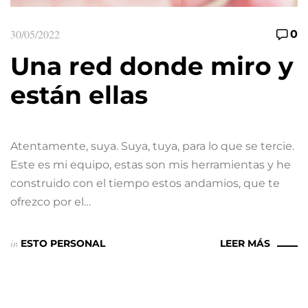
30/05/2022
0
Una red donde miro y
están ellas
Atentamente, suya. Suya, tuya, para lo que se tercie.
Este es mi equipo, estas son mis herramientas y he
construido con el tiempo estos andamios, que te
ofrezco por el…
in
ESTO PERSONAL
LEER MÁS