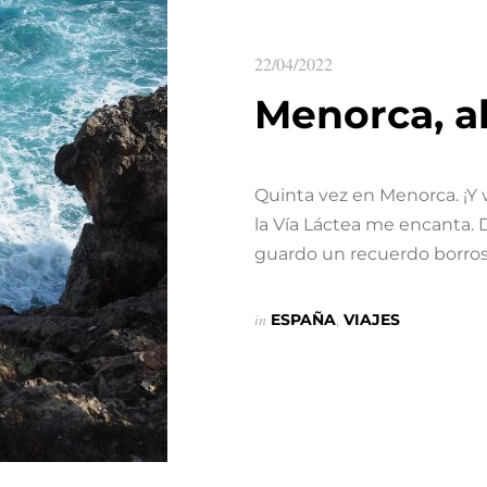
22/04/2022
Menorca, ab
Quinta vez en Menorca. ¡Y v
la Vía Láctea me encanta. 
guardo un recuerdo borro
in
ESPAÑA
,
VIAJES