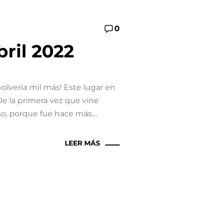
0
ril 2022
olvería mil más! Este lugar en
De la primera vez que vine
so, porque fue hace más…
LEER MÁS